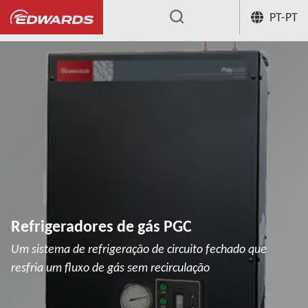
PT-PT
...
Refrigeradores criogênicos
Refrige
Refrigeradores de gás PGC
Um sistema de refrigeração de circuito fechado que
resfria um fluxo de gás sem recirculação