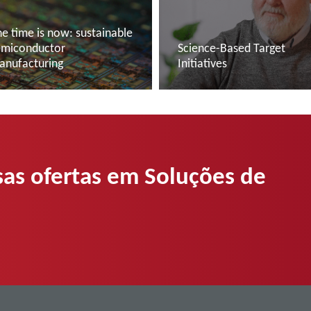
e time is now: sustainable
emiconductor
Science-Based Target
anufacturing
Initiatives
er mais
Ler mais
sas ofertas em Soluções de