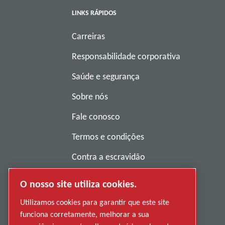
LINKS RÁPIDOS
Carreiras
Responsabilidade corporativa
Saúde e segurança
Sobre nós
Fale conosco
Termos e condições
Contra a escravidão
Política de privacidade
O nosso site utiliza cookies.
Denunciar má conduta
Utilizamos cookies para garantir que este site
funciona corretamente, melhorar a sua
Fornecedores