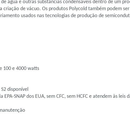
r de água e outras substâncias condensáveis dentro de um pr
 da criação de vácuo. Os produtos Polycold também podem ser
sfriamento usados nas tecnologias de produção de semicondut
e 100 e 4000 watts
C
o
S2 disponível
ela EPA-SNAP dos EUA, sem CFC, sem HCFC e atendem às leis 
 manutenção