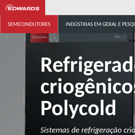
...
Refrigeração
Refri
SEMICONDUTORES
INDÚSTRIAS EM GERAL E PESQ
Refrigera
criogênico
Polycold
Sistemas de refrigeração cri