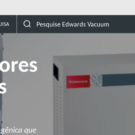
geradores criogênicos
Pesquise Edwards Vacuum
UISA
dores
s
ogênica que