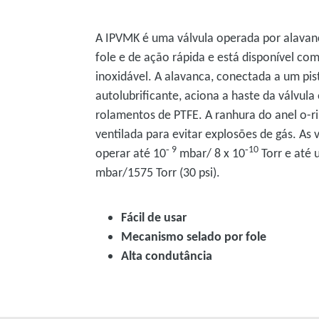
A IPVMK é uma válvula operada por alavanc
fole e de ação rápida e está disponível c
inoxidável. A alavanca, conectada a um pis
autolubrificante, aciona a haste da válvula 
rolamentos de PTFE. A ranhura do anel o-ri
ventilada para evitar explosões de gás. As 
‑ 9
‑10
operar até 10
mbar/ 8 x 10
Torr e até
mbar/1575 Torr (30 psi).
Fácil de usar
Mecanismo selado por fole
Alta condutância