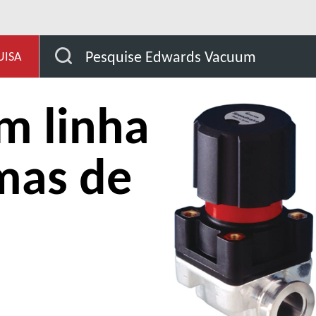
ara sistemas de vácuo
Válvulas em linha para sistemas 
Pesquise Edwards Vacuum
UISA
m linha
mas de