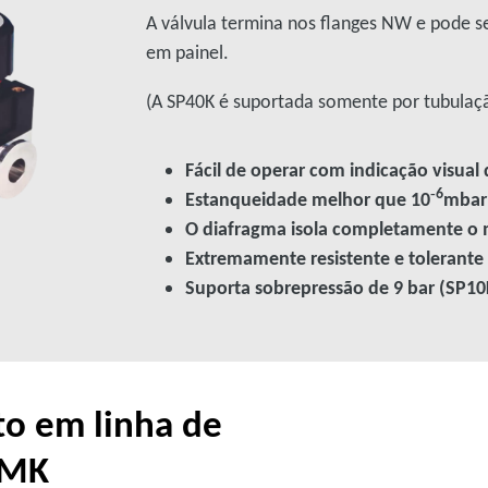
A válvula termina nos flanges NW e pode 
em painel.
(A SP40K é suportada somente por tubulaç
Fácil de operar com indicação visual
‑6
Estanqueidade melhor que 10
mbar 
O diafragma isola completamente o
Extremamente resistente e tolerante
Suporta sobrepressão de 9 bar (SP1
to em linha de
VMK