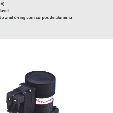
16)
dável
 do anel o-ring com corpos de alumínio