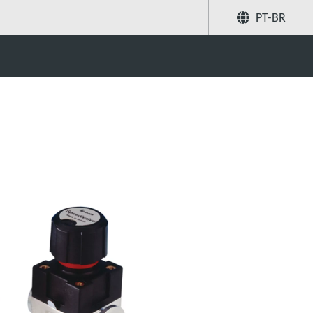
PT-BR
de vácuo
Compartilhar
Buscar