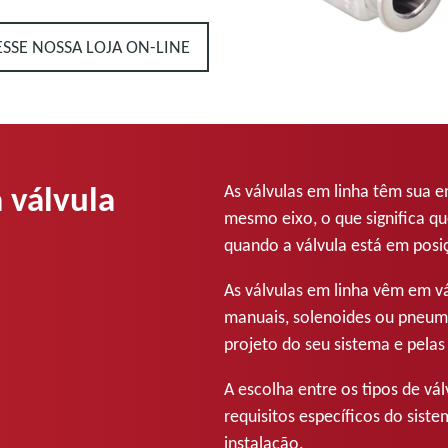
ESSE NOSSA LOJA ON-LINE
 válvula
As válvulas em linha têm sua e
mesmo eixo, o que significa q
quando a válvula está em posi
As válvulas em linha vêm em vá
manuais, solenoides ou pneum
projeto do seu sistema e pelas
A escolha entre os tipos de vá
requisitos específicos do sist
instalação.