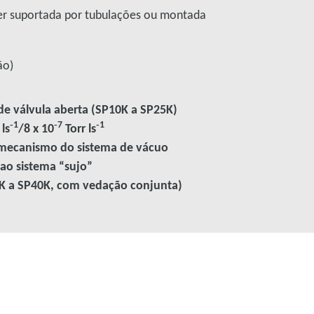
ser suportada por tubulações ou montada
ão)
 de válvula aberta (SP10K a SP25K)
‑1
‑7
‑1
ls
/8 x 10
Torr ls
 mecanismo do sistema de vácuo
 ao sistema “sujo”
0K a SP40K, com vedação conjunta)