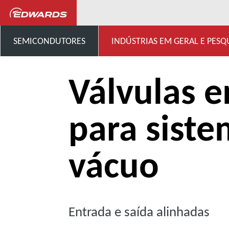
...
Vasta linha de válvulas p
SEMICONDUTORES
INDÚSTRIAS EM GERAL E PESQ
Válvulas e
para siste
vácuo
Entrada e saída alinhadas