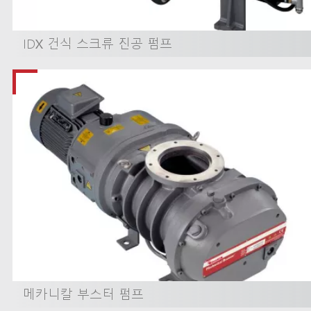
IDX 건식 스크류 진공 펌프
메카니칼 부스터 펌프