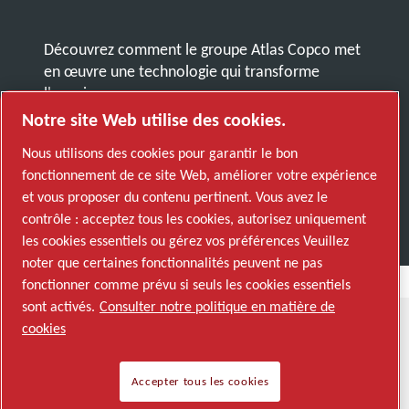
Découvrez comment le groupe Atlas Copco met
en œuvre une technologie qui transforme
l'avenir.
Visitez le site Web Atlas Copco Group
Notre site Web utilise des cookies.
Membre Atlas Copco Group
Nous utilisons des cookies pour garantir le bon
fonctionnement de ce site Web, améliorer votre expérience
© 2026 Copyright. All rights reserved.
et vous proposer du contenu pertinent. Vous avez le
Gérer les cookies
contrôle : acceptez tous les cookies, autorisez uniquement
les cookies essentiels ou gérez vos préférences Veuillez
noter que certaines fonctionnalités peuvent ne pas
fonctionner comme prévu si seuls les cookies essentiels
sont activés.
Consulter notre politique en matière de
cookies
Accepter tous les cookies