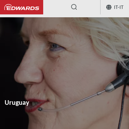
IT-IT
...
Uruguay