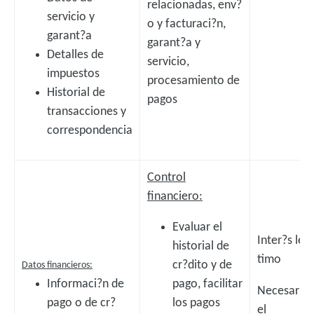
relacionadas, env?
servicio y
o y facturaci?n,
garant?a
garant?a y
Detalles de
servicio,
impuestos
procesamiento de
Historial de
pagos
transacciones y
correspondencia
Control
financiero:
Evaluar el
Inter?s leg
historial de
timo
cr?dito y de
Datos financieros:
Informaci?n de
pago, facilitar
Necesario 
pago o de cr?
los pagos
el