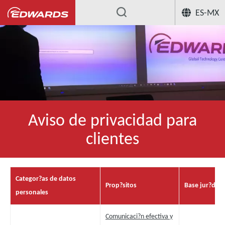
ES-MX
Aviso de privacidad para
clientes
Categor?as de datos
Prop?sitos
Base jur?dica
personales
Comunicaci?n efectiva y