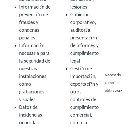
Informaci?n de
lesiones
prevenci?n de
Gobierno
fraudes y
corporativo,
condenas
auditor?a,
penales
presentaci?n
Informaci?n
de informes y
necesaria para
cumplimiento
la seguridad de
legal
nuestras
Gesti?n de
Necesario para
instalaciones,
importaci?n,
cumplimiento 
como
exportaci?n y
obligaciones l
grabaciones
otros
visuales
controles de
Datos de
cumplimiento
incidencias
comercial,
ocurridas
como la