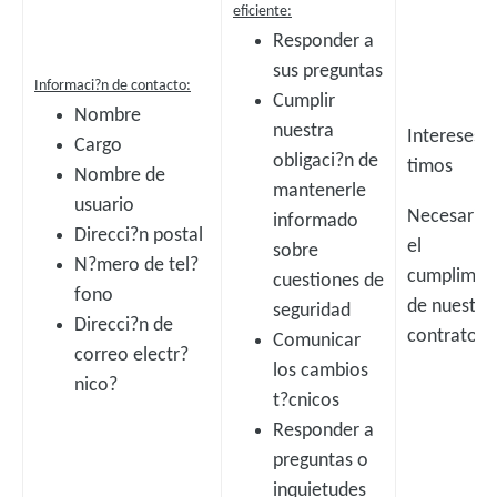
eficiente:
Responder a
sus preguntas
Informaci?n de contacto:
Cumplir
Nombre
nuestra
Intereses l
Cargo
obligaci?n de
timos
Nombre de
mantenerle
usuario
Necesario 
informado
Direcci?n postal
el
sobre
N?mero de tel?
cumplimie
cuestiones de
fono
de nuestro
seguridad
Direcci?n de
contrato
Comunicar
correo electr?
los cambios
nico?
t?cnicos
Responder a
preguntas o
inquietudes