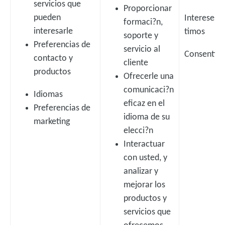
servicios que
Proporcionar
Intereses l
pueden
formaci?n,
timos
interesarle
soporte y
Preferencias de
servicio al
Consentim
contacto y
cliente
productos
Ofrecerle una
comunicaci?n
Idiomas
eficaz en el
Preferencias de
idioma de su
marketing
elecci?n
Interactuar
con usted, y
analizar y
mejorar los
productos y
servicios que