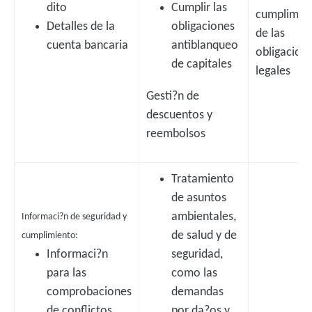
dito
Cumplir las
cumplimie
Detalles de la
obligaciones
de las
cuenta bancaria
antiblanqueo
obligacion
de capitales
legales
Gesti?n de
descuentos y
reembolsos
Tratamiento
de asuntos
ambientales,
Informaci?n de seguridad y
de salud y de
cumplimiento:
Informaci?n
seguridad,
para las
como las
comprobaciones
demandas
de conflictos
por da?os y