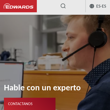
ES-ES
...
Hable con un experto
CONTACTANOS