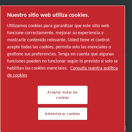
Nuestro sitio web utiliza cookies.
Utilizamos cookies para garantizar que este sitio web
funcione correctamente, mejorar su experiencia y
mostrarle contenido relevante. Usted tiene el control:
acepte todas las cookies, permita solo las esenciales o
gestione sus preferencias. Tenga en cuenta que algunas
funciones pueden no funcionar según lo previsto si solo se
habilitan las cookies esenciales.
Consulta nuestra política
Descubre cómo Atlas Copco Group impulsa la
de cookies
tecnología que transforma el futuro.
Visita la web de Atlas Copco Group
Aceptar todas las
cookies
Parte de Atlas Copco Group
© 2026 Copyright. Todos los derechos reservados.
Administrar cookies
Semiconductor
General Industries
Talk to us
Join us