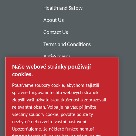
Health and Safety
About Us
Contact Us
Terms and Conditions
Anti-Slavery
Naše webové stránky používají
Privacy Policy
cookies.
Report Misconduct
Používáme soubory cookie, abychom zajistili
Suppliers
správné fungování těchto webových stránek,
zlepšili vaši uživatelskou zkušenost a zobrazovali
Accessibility
relevantní obsah. Volba je na vás: přijměte
všechny soubory cookie, povolte pouze ty
nezbytné nebo zvolte vastní nastavení.
Upozorňujeme, že některé funkce nemusí