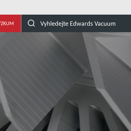
j
Naše produkty
Product Support and Download
Vyhledejte Edwards Vacuum
ÝZKUM