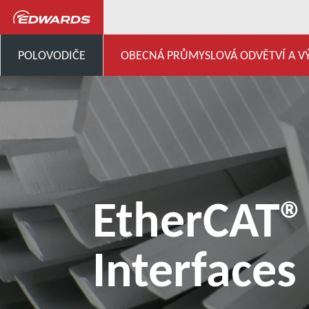
Všeobecný průmysl, výzkum a vývo
POLOVODIČE
OBECNÁ PRŮMYSLOVÁ ODVĚTVÍ A V
EtherCAT®
Interfaces