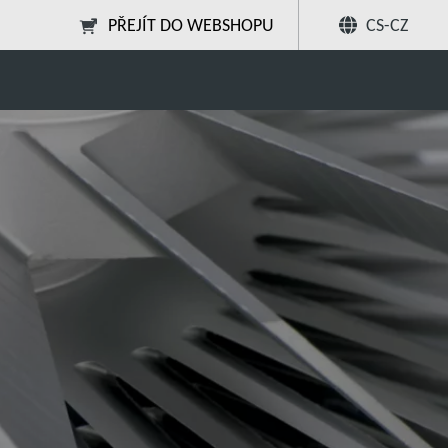
PŘEJÍT DO WEBSHOPU
CS-CZ
s
EtherCAT® Interfaces
Sdílet
Hledat