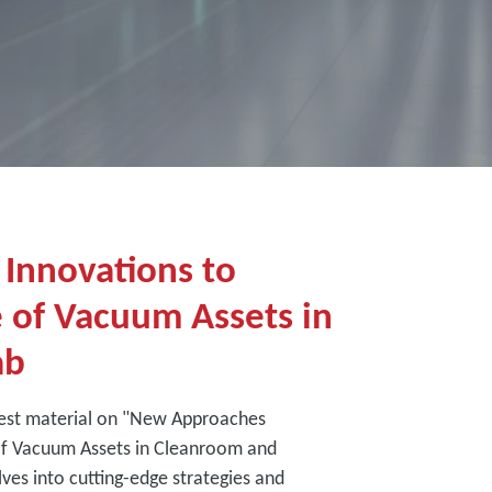
Innovations to
e of Vacuum Assets in
ab
est material on "New Approaches
 of Vacuum Assets in Cleanroom and
es into cutting-edge strategies and