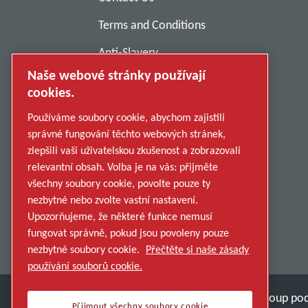
Terms and Conditions
Anti-Slavery
Naše webové stránky používají
Privacy Policy
cookies.
Report Misconduct
Používáme soubory cookie, abychom zajistili
Suppliers
správné fungování těchto webových stránek,
zlepšili vaši uživatelskou zkušenost a zobrazovali
Accessibility
relevantní obsah. Volba je na vás: přijměte
všechny soubory cookie, povolte pouze ty
nezbytné nebo zvolte vastní nastavení.
Upozorňujeme, že některé funkce nemusí
fungovat správně, pokud jsou povoleny pouze
nezbytné soubory cookie.
Přečtěte si naše zásady
používání souborů cookie.
Objevte, jak skupina Atlas Copco Group pod
Přijmout všechny soubory cookie