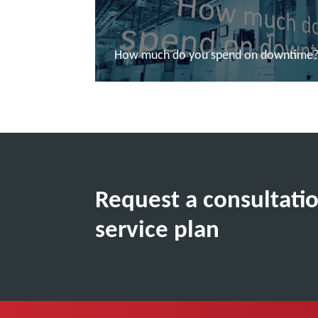
How much do you spend on downtime
Další informace
Request a consultatio
service plan