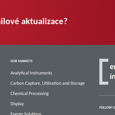
ilové aktualizace?
OUR MARKETS
Analytical Instruments
Carbon Capture, Utilisation and Storage
Chemical Processing
Display
FOLLOW U
Energy Solutions