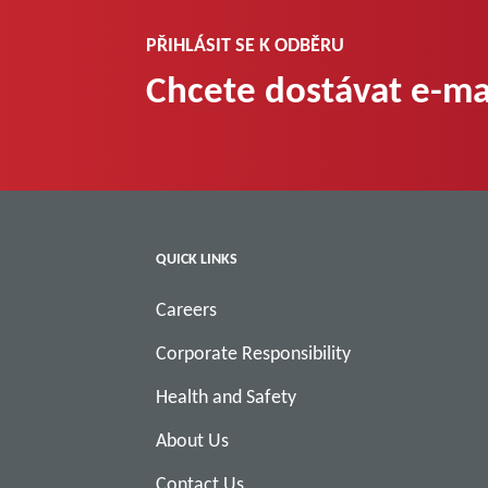
PŘIHLÁSIT SE K ODBĚRU
Chcete dostávat e-ma
QUICK LINKS
Careers
Corporate Responsibility
Health and Safety
About Us
Contact Us