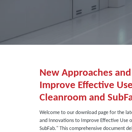
New Approaches and 
Improve Effective Us
Cleanroom and SubF
Welcome to our download page for the lat
and Innovations to Improve Effective Use
SubFab." This comprehensive document delv