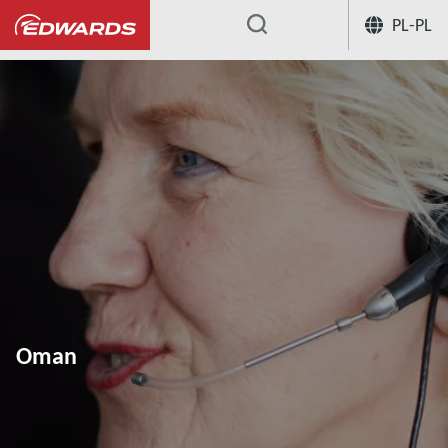
PL-PL
...
Oman