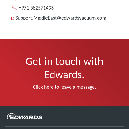
+971 582571433
Support.MiddleEast@edwardsvacuum.com
Get in touch with
Edwards.
Click here to leave a message.