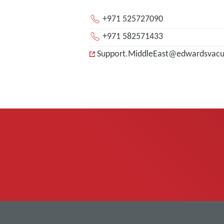
+971 525727090
+971 582571433
Support.MiddleEast@edwardsvac