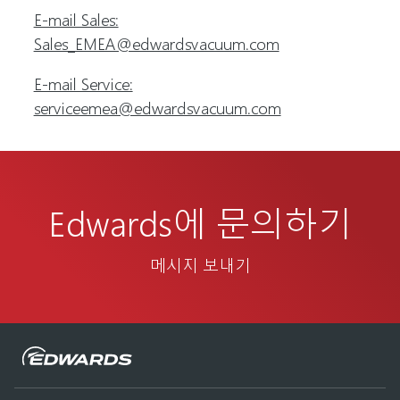
E-mail Sales:
Sales_EMEA@edwardsvacuum.com
E-mail Service:
serviceemea@edwardsvacuum.com
Edwards에 문의하기
메시지 보내기