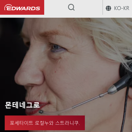
KO-KR
...
몬테네그로
포세타이트 로컬누와 스트라니쿠.