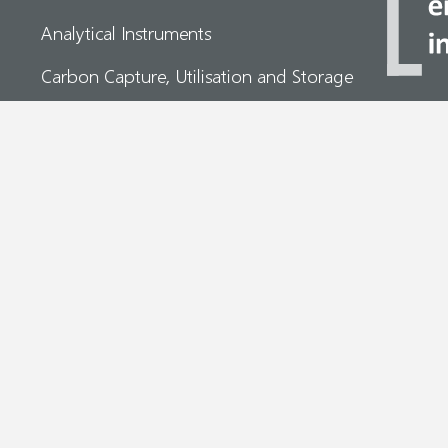
Analytical Instruments
Carbon Capture, Utilisation and Storage
Chemical Processing
Display
FOLLOW
Energy Solutions
Food Processing
Industrial Solutions
Metallurgy
Plastics & Composites
Research & Development