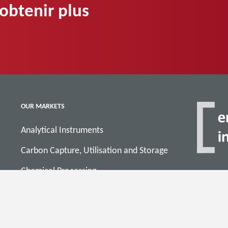
obtenir plus
OUR MARKETS
Analytical Instruments
Carbon Capture, Utilisation and Storage
Chemical Processing
Display
FOLLOW U
Energy Solutions