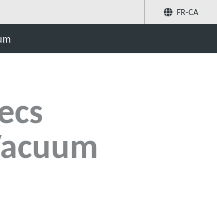
FR-CA
Partager
uum
Recherchez
ecs
Vacuum