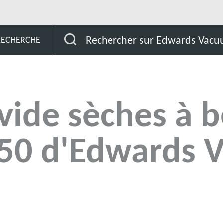
ompes à vide sèches à becs nEDC 65-150 d'Edwards Vacuum
Rechercher sur Edwards Vac
 RECHERCHE
vide sèches à b
50 d'Edwards 