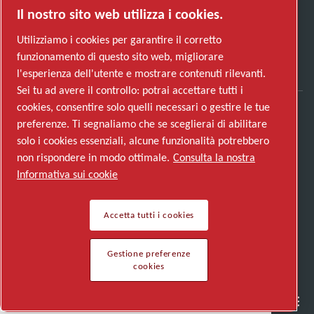
Il nostro sito web utilizza i cookies.
Utilizziamo i cookies per garantire il corretto
funzionamento di questo sito web, migliorare
l'esperienza dell'utente e mostrare contenuti rilevanti.
Sei tu ad avere il controllo: potrai accettare tutti i
cookies, consentire solo quelli necessari o gestire le tue
preferenze. Ti segnaliamo che se sceglierai di abilitare
Scopri come Atlas Copco Group promuove la
solo i cookies essenziali, alcune funzionalità potrebbero
tecnologia che trasforma il futuro.
non rispondere in modo ottimale.
Consulta la nostra
Visita il sito web di Atlas Copco Group
Informativa sui cookie
Parte di Atlas Copco Group
© 2026 Copyright. All rights reserved.
Accetta tutti i cookies
Gestione preferenze cookies
Gestione preferenze
cookies
Semiconductor
General Industries
Talk to us
Join us