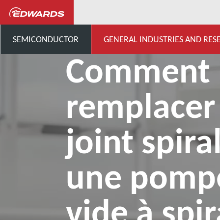
...
Comment remplacer le joi
SEMICONDUCTOR
GENERAL INDUSTRIES AND RES
Comment
remplacer
joint spira
une pomp
vide à spir