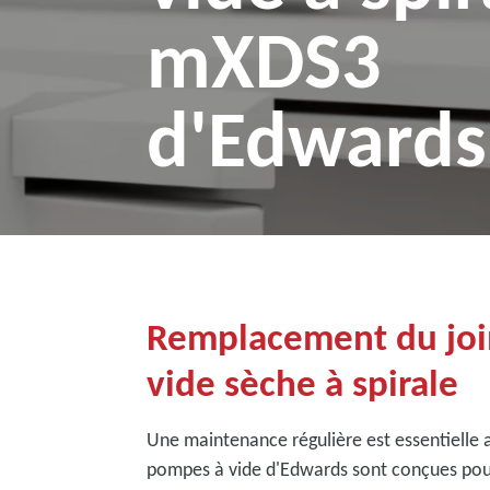
mXDS3
d'Edwards
Remplacement du join
vide sèche à spirale
Une maintenance régulière est essentielle
pompes à vide d'Edwards sont conçues pour 