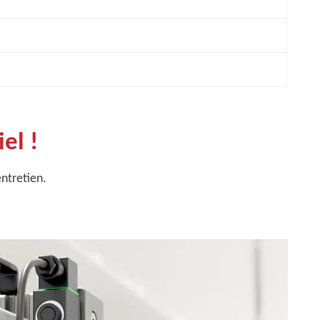
el !
entretien.