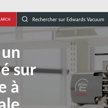
nt tip seal sur une pompe à vide Edwards Dry Scroll mXDS3
Rechercher sur Edwards Vacuum
EARCH
 un
lé sur
e à
ale