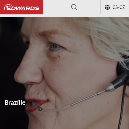
CS-CZ
...
Brazílie