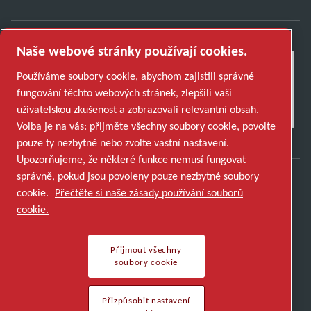
Naše webové stránky používají cookies.
Používáme soubory cookie, abychom zajistili správné
fungování těchto webových stránek, zlepšili vaši
uživatelskou zkušenost a zobrazovali relevantní obsah.
Volba je na vás: přijměte všechny soubory cookie, povolte
pouze ty nezbytné nebo zvolte vastní nastavení.
Upozorňujeme, že některé funkce nemusí fungovat
správně, pokud jsou povoleny pouze nezbytné soubory
cookie.
Přečtěte si naše zásady používání souborů
Objevte, jak skupina Atlas Copco Group
cookie.
podporuje technologie, které tvoří budoucnost.
Navštivte webové stránky Atlas Copco Group
Přijmout všechny
Součást Atlas Copco Group
soubory cookie
© 2026 Copyright. All rights reserved.
Přizpůsobit nastavení cookies
Přizpůsobit nastavení