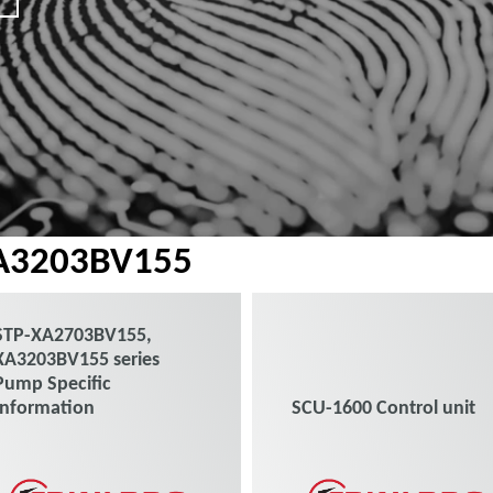
A3203BV155
STP-XA2703BV155,
XA3203BV155 series
Pump Specific
Information
SCU-1600 Control unit