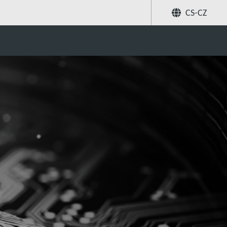
CS-CZ
Sdílet
Hledat