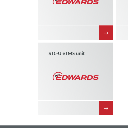
→
STC-U eTMS unit
→