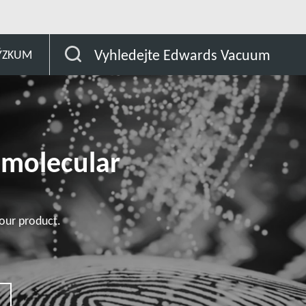
ákazník
STP-XA2703BV155/XA3203BV155
Vyhledejte Edwards Vacuum
ÝZKUM
omolecular
our product.