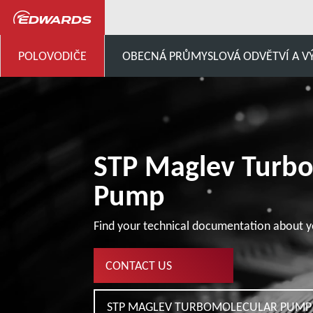
...
Čerpadla STP – obecný z
POLOVODIČE
OBECNÁ PRŮMYSLOVÁ ODVĚTVÍ A V
STP Maglev Turb
Pump
Find your technical documentation about y
CONTACT US
STP MAGLEV TURBOMOLECULAR PUMP