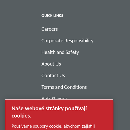
QUICK LINKS
Careers
Corporate Responsibility
Health and Safety
About Us
Contact Us
Terms and Conditions
Anti-Slavery
Naše webové stránky používají
Privacy Policy
cookies.
Report Misconduct
Používáme soubory cookie, abychom zajistili