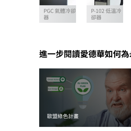
PGC 氣體冷卻
P-102 低溫冷
器
卻器
進一步閱讀愛德華如何為
歐盟綠色計畫