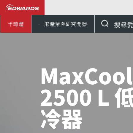
...
MaxCool 低溫製冷器
半導體
一般產業與研究開發
搜尋
MaxCool
2500 L
冷器