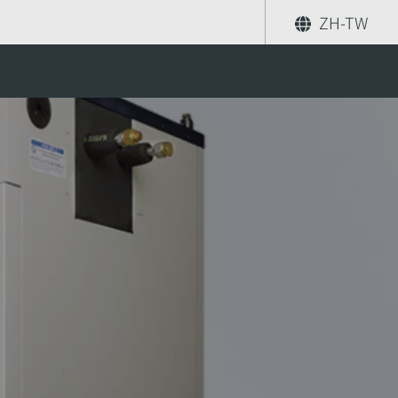
ZH-TW
分享
尋