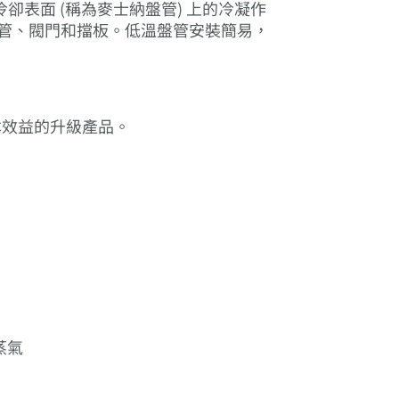
過低溫冷卻表面 (稱為麥士納盤管) 上的冷凝作
歧管、閥門和擋板。低溫盤管安裝簡易，
本效益的升級產品。
。
水蒸氣