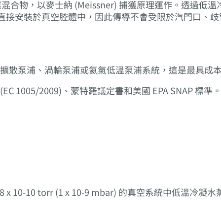
d 冷媒混合物，以麥士納 (Meissner) 捕獲原理運作。透
) 直接安裝於真空腔體中，因此傳導不會受限於汽門口、
加入任何擴散泵浦、渦輪泵浦或氦氣低溫泵浦系統，這是最具成
C 1005/2009)、蒙特羅議定書和美國 EPA SNAP 標準
x 10-10 torr (1 x 10-9 mbar) 的真空系統中低溫冷凝