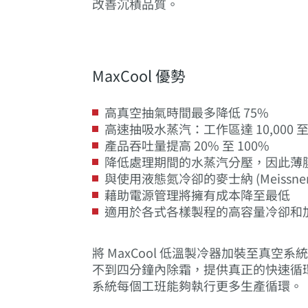
改善沉積品質。
MaxCool 優勢
高真空抽氣時間最多降低 75%
高速抽吸水蒸汽：工作區達 10,000 至 140
產品吞吐量提高 20% 至 100%
降低處理期間的水蒸汽分壓，因此薄
與使用液態氮冷卻的麥士納 (Meiss
藉助電源管理將擁有成本降至最低
適用於各式各樣製程的高容量冷卻和
將 MaxCool 低溫製冷器加裝至真
不到四分鐘內除霜，提供真正的快速循
系統每個工班能夠執行更多生產循環。