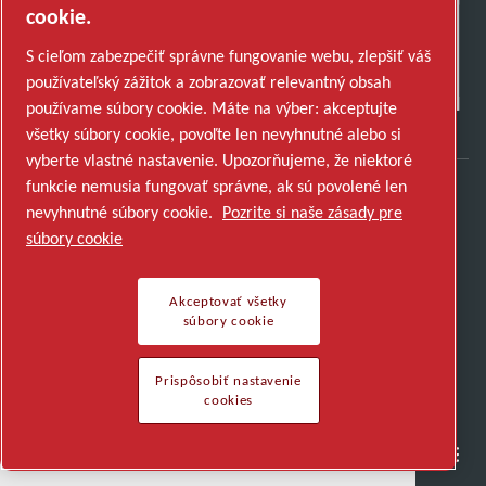
cookie.
S cieľom zabezpečiť správne fungovanie webu, zlepšiť váš
používateľský zážitok a zobrazovať relevantný obsah
používame súbory cookie. Máte na výber: akceptujte
všetky súbory cookie, povoľte len nevyhnutné alebo si
vyberte vlastné nastavenie. Upozorňujeme, že niektoré
funkcie nemusia fungovať správne, ak sú povolené len
nevyhnutné súbory cookie.
Pozrite si naše zásady pre
Zistite, ako Atlas Copco Group podporuje
súbory cookie
technológie, ktoré formujú budúcnosť.
Navštívte webovú stránku Atlas Copco Group
Akceptovať všetky
Súčasť Atlas Copco Group
súbory cookie
© 2026 Autorské práva. Všetky práva sú vyhradené.
Prispôsobiť nastavenie cookies
Prispôsobiť nastavenie
cookies
Semiconductor
General Industries
Talk to us
Join us