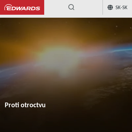
SK-SK
...
Proti otroctvu