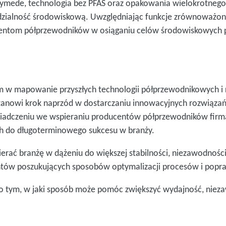
ymede, technologia bez PFAS oraz opakowania wielokrotnego
zialność środowiskową. Uwzględniając funkcje zrównoważon
ntom półprzewodników w osiąganiu celów środowiskowych p
m w mapowanie przyszłych technologii półprzewodnikowych i
anowi krok naprzód w dostarczaniu innowacyjnych rozwiązań,
świadczeniu we wspieraniu producentów półprzewodników fir
ych do długoterminowego sukcesu w branży.
erać branżę w dążeniu do większej stabilności, niezawodnośc
ntów poszukujących sposobów optymalizacji procesów i popr
 o tym, w jaki sposób może pomóc zwiększyć wydajność, nie