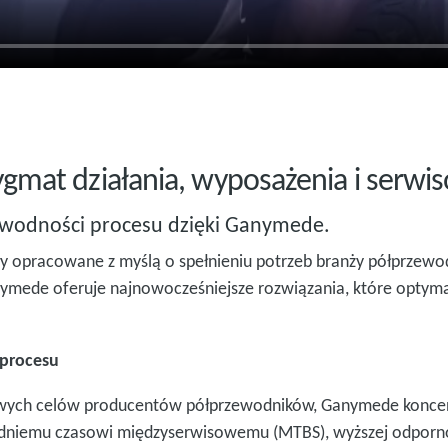
gmat działania, wyposażenia i serwis
awodności procesu dzięki Ganymede.
 opracowane z myślą o spełnieniu potrzeb branży półprzewod
mede oferuje najnowocześniejsze rozwiązania, które optymali
 procesu
owych celów producentów półprzewodników, Ganymede koncentru
dniemu czasowi międzyserwisowemu (MTBS), wyższej odporności