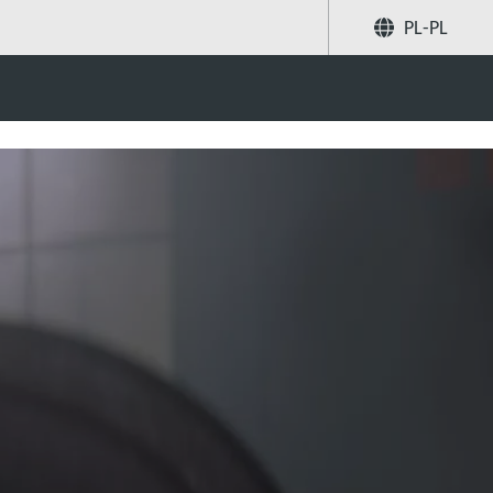
PL-PL
dajnościowe
Poleć znajomym
Szukaj