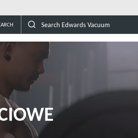
Hub
Innovation Hub
Projekt Ganymede
Wy
Search Edwards Vacuum
EARCH
CIOWE