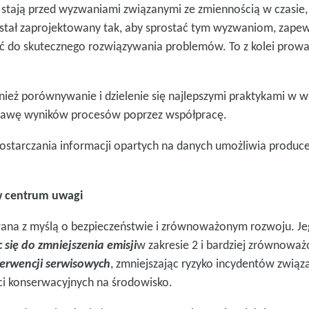
 stają przed wyzwaniami związanymi ze zmiennością w czasie,
stał zaprojektowany tak, aby sprostać tym wyzwaniom, zapew
ć do skutecznego rozwiązywania problemów. To z kolei prowadz
eż porównywanie i dzielenie się najlepszymi praktykami w wi
awę wyników procesów poprzez współpracę.
tarczania informacji opartych na danych umożliwia produc
w centrum uwagi
ana z myślą o bezpieczeństwie i zrównoważonym rozwoju. J
 się do zmniejszenia emisji
w zakresie 2 i bardziej zrównowa
terwencji serwisowych
, zmniejszając ryzyko incydentów zwią
ci konserwacyjnych na środowisko.