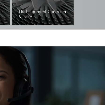
er
TIC Instrument Controller
6 Head
자세히 읽기