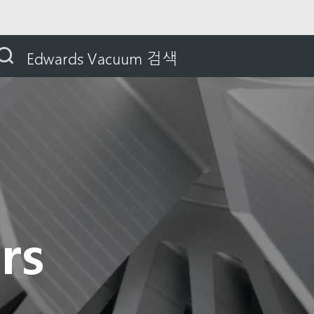
제품
Product Support and Downloads
TIC Cont
Edwards Vacuum 검색
rs