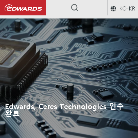
KO-KR
...
Edwards, Ceres Technologies 인수
완료