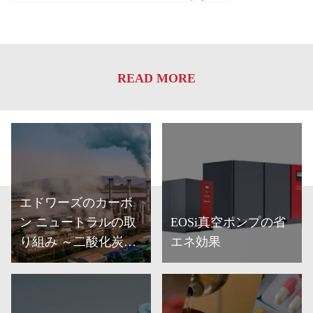
READ MORE
エドワーズのカーボ
ン ニュートラルの取
EOSi真空ポンプの省
り組み ～二酸化炭
エネ効果
素・CO2回収～
詳細
詳細