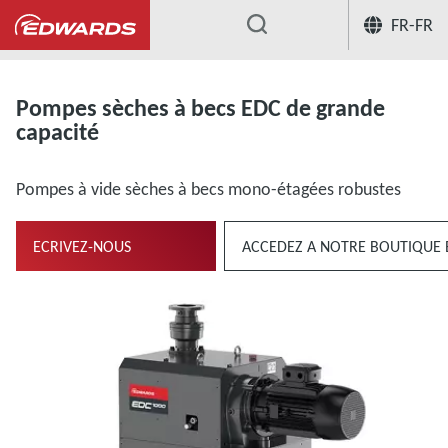
FR-FR
...
Pompes sèches à becs
POMPES SEC
Pompes sèches à becs EDC de grande
capacité
Pompes à vide sèches à becs mono-étagées robustes
ECRIVEZ-NOUS
ACCEDEZ A NOTRE BOUTIQUE 