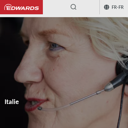
FR-FR
...
Italie