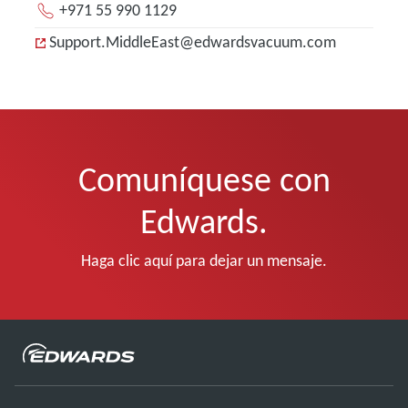
+971 55 990 1129
Support.MiddleEast@edwardsvacuum.com
Comuníquese con
Edwards.
Haga clic aquí para dejar un mensaje.