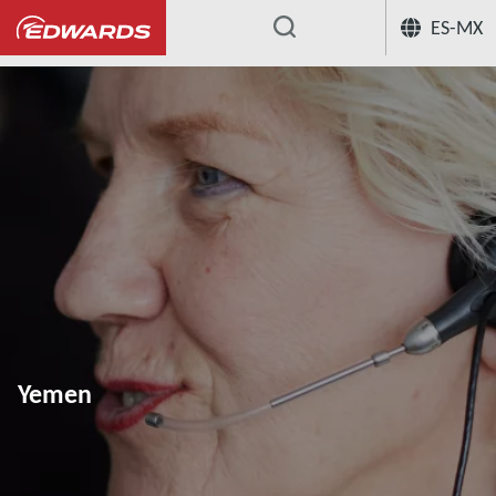
ES-MX
...
Yemen