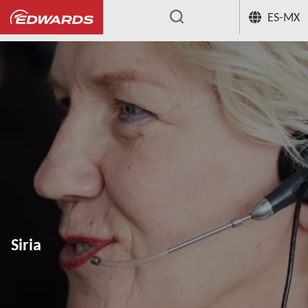
ES-MX
...
Siria