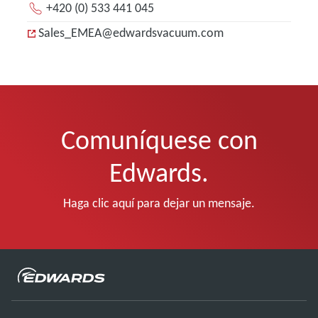
+420 (0) 533 441 045
Sales_EMEA@edwardsvacuum.com
Comuníquese con
Edwards.
Haga clic aquí para dejar un mensaje.