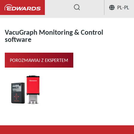
PL-PL
...
Product Support and Downloads
Va
VacuGraph Monitoring & Control
software
POROZMAWIAJ Z EKSPERTEM