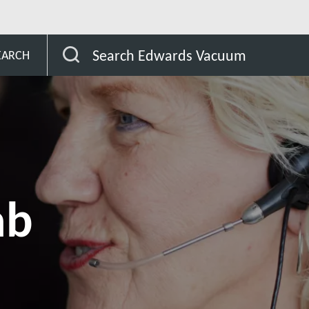
 East
United Arab Emirates
Search Edwards Vacuum
EARCH
ab