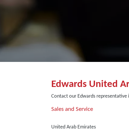
Edwards United Ar
Contact our Edwards representative 
Sales and Service
United Arab Emirates