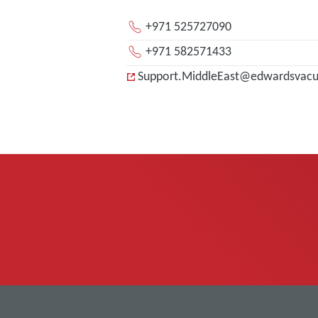
+971 525727090
+971 582571433
Support.MiddleEast@edwardsvac