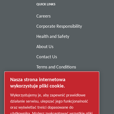
QUICK LINKS
Careers
Corporate Responsibility
Health and Safety
About Us
Contact Us
Terms and Conditions
Anti-Slavery
Nasza strona internetowa
wykorzystuje pliki cookie.
Privacy Policy
Wykorzystujemy je, aby zapewnić prawidłowe
Report Misconduct
działanie serwisu, ulepszać jego funkcjonalność
Suppliers
oraz wyświetlać treści dopasowane do
użytkownika. Możesz zaakceptować wszystkie pliki