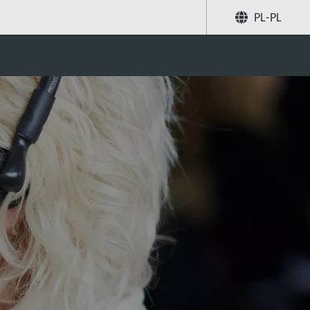
PL-PL
Poleć znajomym
Szukaj