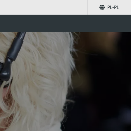
PL-PL
Poleć znajomym
Szukaj