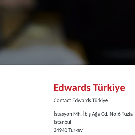
Edwards Türkiye
Contact Edwards Türkiye
İstasyon Mh. İbiş Ağa Cd. No:6 Tuzla
Istanbul
34940
Turkey