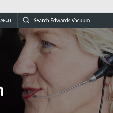
Uzbekistan
Search Edwards Vacuum
EARCH
n