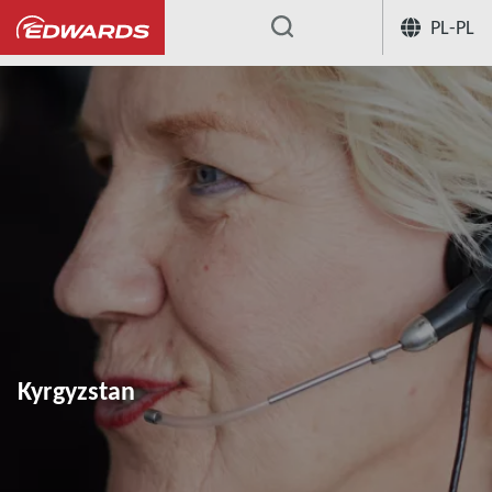
PL-PL
...
Kyrgyzstan