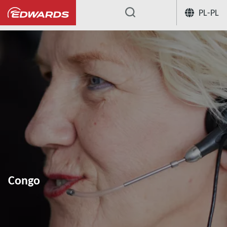
PL-PL
...
Congo