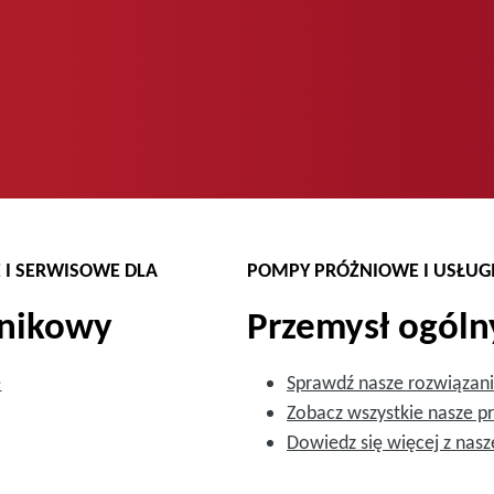
 I SERWISOWE DLA
POMPY PRÓŻNIOWE I USŁUGI
dnikowy
Przemysł ogólny
e
Sprawdź nasze rozwiązan
Zobacz wszystkie nasze p
Dowiedz się więcej z nas