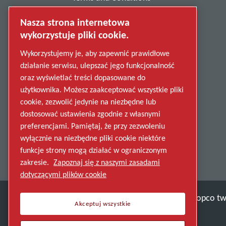
Anti-Slavery
Nasza strona internetowa
wykorzystuje pliki cookie.
Privacy Policy
Wykorzystujemy je, aby zapewnić prawidłowe
Report Misconduct
działanie serwisu, ulepszać jego funkcjonalność
Suppliers
oraz wyświetlać treści dopasowane do
użytkownika. Możesz zaakceptować wszystkie pliki
Accessibility
cookie, zezwolić jedynie na niezbędne lub
dostosować ustawienia zgodnie z własnymi
preferencjami. Pamiętaj, że przy zezwoleniu
wyłącznie na niezbędne pliki cookie niektóre
funkcje strony mogą działać w ograniczonym
zakresie.
Zapoznaj się z naszymi zasadami
dotyczącymi plików cookie
Odkryj, w jaki sposób Grupa Atlas Copco tw
Akceptuj wszystkie
Część grupy Atlas Copco