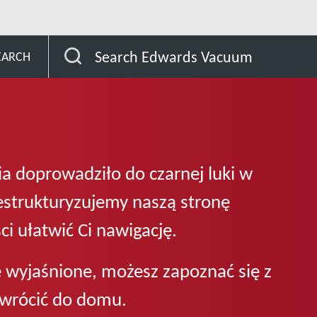
Search Edwards Vacuum
EARCH
a doprowadziło do czarnej luki w
restrukturyzujemy naszą stronę
ci ułatwić Ci nawigację.
e wyjaśnione, możesz zapoznać się z
u wrócić do domu.