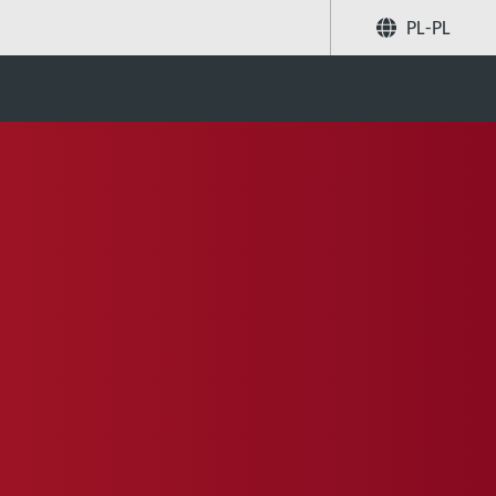
PL-PL
Poleć znajomym
Szukaj