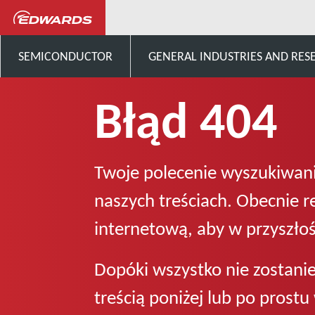
system
Błąd 404
SEMICONDUCTOR
GENERAL INDUSTRIES AND RES
Błąd 404
Twoje polecenie wyszukiwani
naszych treściach. Obecnie 
internetową, aby w przyszłoś
Dopóki wszystko nie zostani
treścią poniżej lub po prost