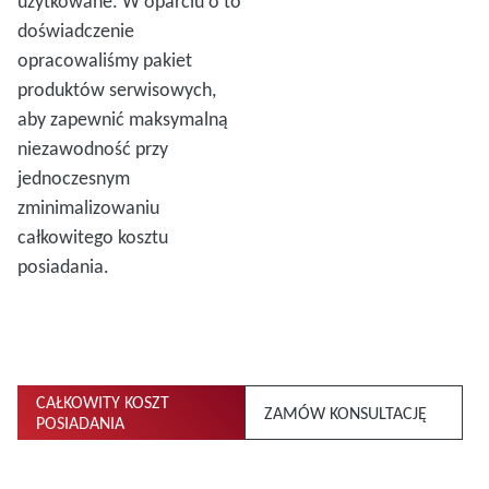
użytkowane. W oparciu o to
doświadczenie
opracowaliśmy pakiet
produktów serwisowych,
aby zapewnić maksymalną
niezawodność przy
jednoczesnym
zminimalizowaniu
całkowitego kosztu
posiadania.
CAŁKOWITY KOSZT
ZAMÓW KONSULTACJĘ
POSIADANIA