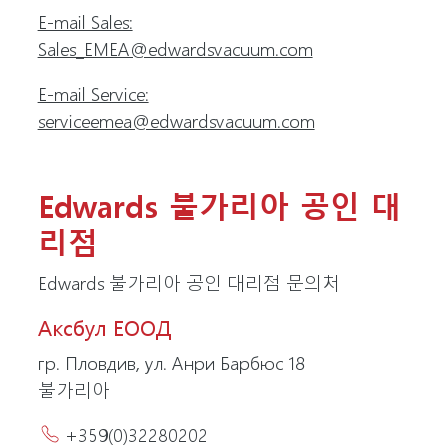
E-mail Sales:
Sales_EMEA@edwardsvacuum.com
E-mail Service:
serviceemea@edwardsvacuum.com
Edwards 불가리아 공인 대
리점
Edwards 불가리아 공인 대리점 문의처
Аксбул ЕООД
гр. Пловдив, ул. Анри Барбюс 18
불가리아
+359(0)32280202