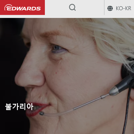
KO-KR
...
불가리아