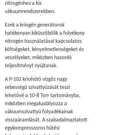
nitrogénhez a kis
vákuumrendszerekben.
Ezek a kriogén generátorok
hatékonyan kiküszöbölik a folyékony
nitrogén használatával kapcsolatos
költségeket, kényelmetlenségeket és
veszélyeket, miközben hasonló
teljesítményt nyújtanak.
A P-102 kriohűtő vízgőz nagy
sebességű szivattyúzását teszi
lehetővé a 10-8 Torr tartományba,
miközben megakadályozza a
vákuumszivattyú folyadékainak
visszaáramlását. A szabadalmaztatott
egykompresszoros hűtési