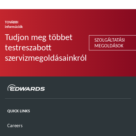
További tudnivalók
TOVÁBBI
információk
Tudjon meg többet
SZOLGÁLTATÁSI
testreszabott
MEGOLDÁSOK
szervizmegoldásainkról
QUICK LINKS
Careers