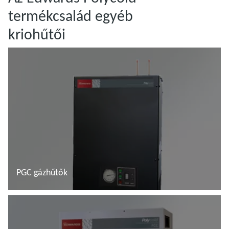
termékcsalád egyéb
kriohűtői
PGC gázhűtők
További tudnivalók