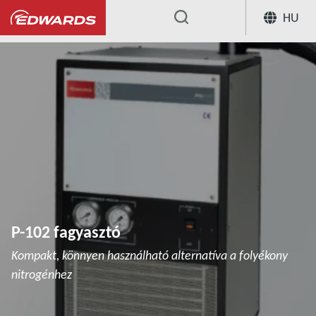
HU
...
Cryochillers
P-102 fagyasztó
P-102 fagyasztó
Kompakt, könnyen használható alternatíva a folyékony
nitrogénhez