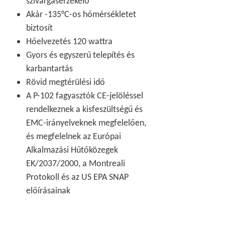
szivárgásérzékelő
Akár -135°C-os hőmérsékletet
biztosít
Hőelvezetés 120 wattra
Gyors és egyszerű telepítés és
karbantartás
Rövid megtérülési idő
A P-102 fagyasztók CE-jelöléssel
rendelkeznek a kisfeszültségű és
EMC-irányelveknek megfelelően,
és megfelelnek az Európai
Alkalmazási Hűtőközegek
EK/2037/2000, a Montreali
Protokoll és az US EPA SNAP
előírásainak