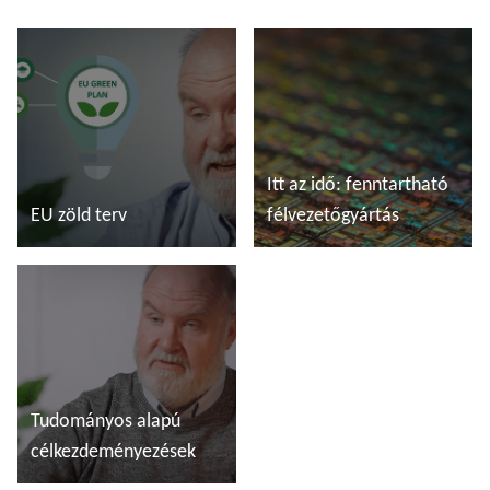
Itt az idő: fenntartható
EU zöld terv
félvezetőgyártás
További tudnivalók
További tudnivalók
Tudományos alapú
célkezdeményezések