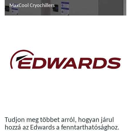
MaxCool Cryochillers
További tudnivalók
További tudnivalók
Tudjon meg többet arról, hogyan járul
hozzá az Edwards a fenntarthatósághoz.