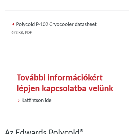
Polycold P-102 Cryocooler datasheet
673 KB, PDF
További információkért
lépjen kapcsolatba velünk
Kattintson ide
Az Edwards Polycold®