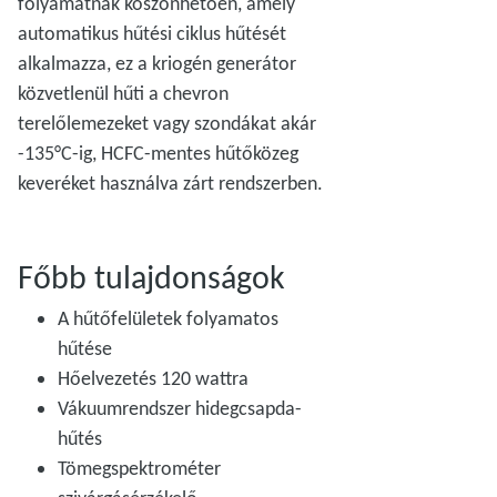
folyamatnak köszönhetően, amely
automatikus hűtési ciklus hűtését
alkalmazza, ez a kriogén generátor
közvetlenül hűti a chevron
terelőlemezeket vagy szondákat akár
-135°C-ig, HCFC-mentes hűtőközeg
keveréket használva zárt rendszerben.
Főbb tulajdonságok
A hűtőfelületek folyamatos
hűtése
Hőelvezetés 120 wattra
Vákuumrendszer hidegcsapda-
hűtés
Tömegspektrométer