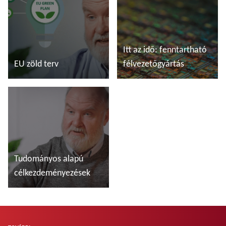
Itt az idő: fenntartható
EU zöld terv
félvezetőgyártás
További tudnivalók
További tudnivalók
Tudományos alapú
célkezdeményezések
További tudnivalók