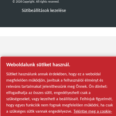
© 2026 Copyright. All rights reserved.
Sütibeállítások kezelése
Weboldalunk sütiket használ.
Sütiket használunk annak érdekében, hogy ez a weboldal
megfelelően működjön, javítsuk a felhasználói élményt és
releváns tartalmakat jeleníthessünk meg Önnek. Ön dönhet:
elfogadhatja az összes sütit, engedélyezheti csak a
szükségeseket, vagy kezelheti a beállításait. Felhívjuk figyelmét,
hogy egyes funkciók nem fognak megfelelően működni, ha csak
a szükséges sütik vannak engedélyezve.
Tekintse meg a cookie-