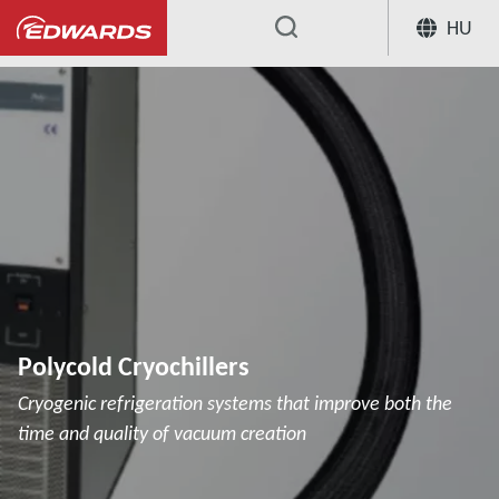
HU
...
Polycold Cryochillers
Cryogenic refrigeration systems that improve both the
time and quality of vacuum creation