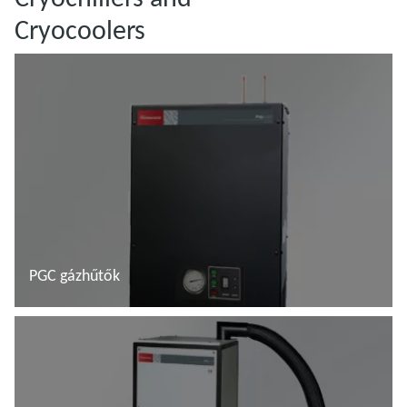
Cryocoolers
PGC gázhűtők
További tudnivalók