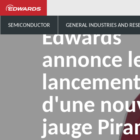
...
Actualités et événement
SEMICONDUCTOR
GENERAL INDUSTRIES AND RES
Edwards
annonce l
lancemen
d'une nou
jauge Pira