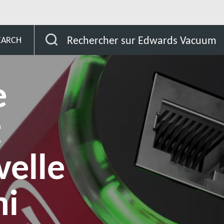
s
Edwards annonce le lancement d'une nouvelle jauge Pi
Rechercher sur Edwards Vacuum
EARCH
e
t
velle
ni