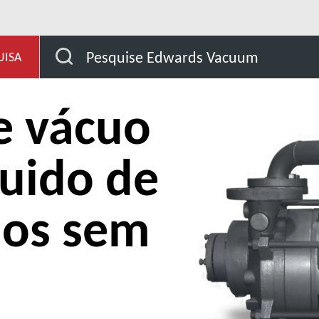
Bombas de vácuo de anel líquido de dois estágios sem 
Pesquise Edwards Vacuum
UISA
e vácuo
quido de
ios sem