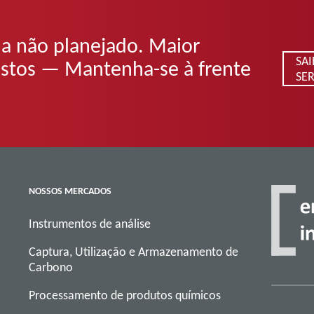
a não planejado. Maior
SA
custos — Mantenha-se à frente
SE
NOSSOS MERCADOS
Instrumentos de análise
Captura, Utilização e Armazenamento de
Carbono
Processamento de produtos químicos