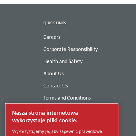
QUICK LINKS
Careers
Corporate Responsibility
Health and Safety
About Us
Contact Us
Terms and Conditions
Anti-Slavery
Nasza strona internetowa
wykorzystuje pliki cookie.
Privacy Policy
Wykorzystujemy je, aby zapewnić prawidłowe
Report Misconduct