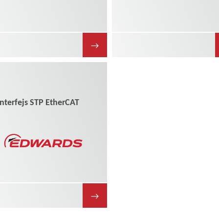
→
Interfejs STP EtherCAT
→