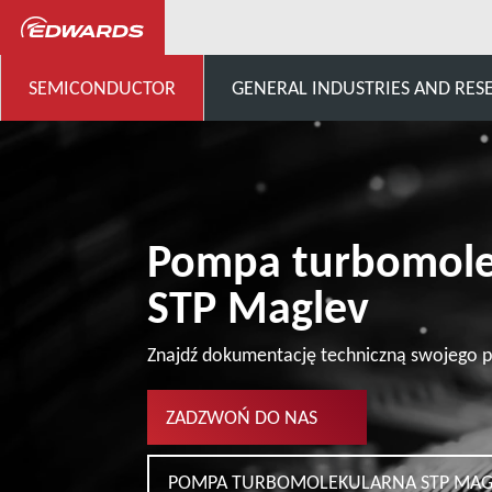
...
STP Pumps Specific Cust
SEMICONDUCTOR
GENERAL INDUSTRIES AND RES
Pompa turbomole
STP Maglev
Znajdź dokumentację techniczną swojego p
ZADZWOŃ DO NAS
POMPA TURBOMOLEKULARNA STP MAG