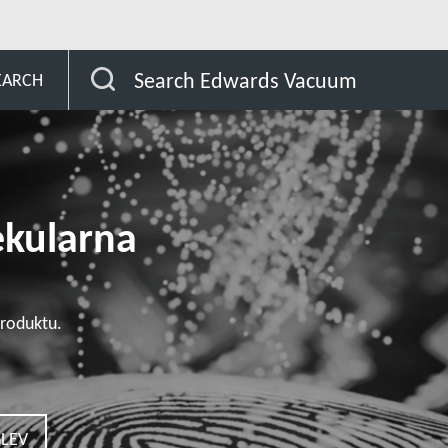
omer
Seria STP-F2203
Search Edwards Vacuum
EARCH
kularna
roduktu.
LEV