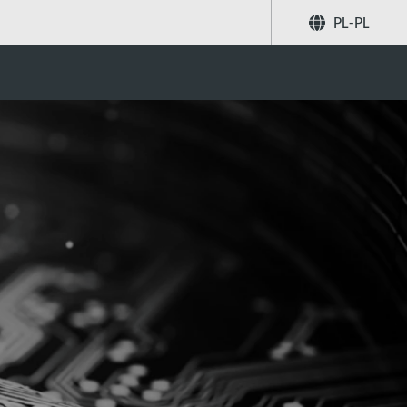
PL-PL
Poleć znajomym
Szukaj