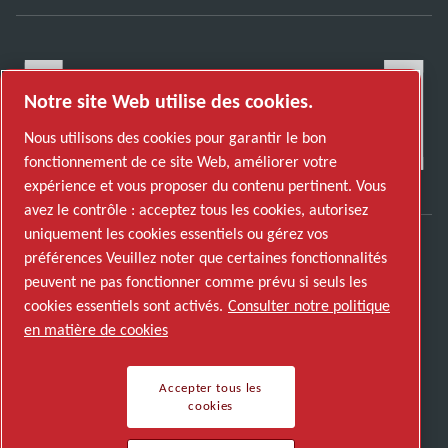
Notre site Web utilise des cookies.
Nous utilisons des cookies pour garantir le bon
fonctionnement de ce site Web, améliorer votre
expérience et vous proposer du contenu pertinent. Vous
avez le contrôle : acceptez tous les cookies, autorisez
uniquement les cookies essentiels ou gérez vos
préférences Veuillez noter que certaines fonctionnalités
Découvrez comment le groupe Atlas Copco met
peuvent ne pas fonctionner comme prévu si seuls les
en œuvre une technologie qui transforme
cookies essentiels sont activés.
Consulter notre politique
l'avenir.
en matière de cookies
Visitez le site Web Atlas Copco Group
Membre Atlas Copco Group
Accepter tous les
cookies
© 2026 Copyright. All rights reserved.
Gérer les cookies