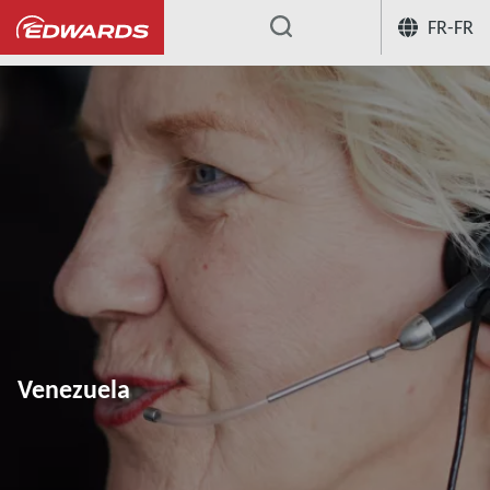
FR-FR
...
Venezuela