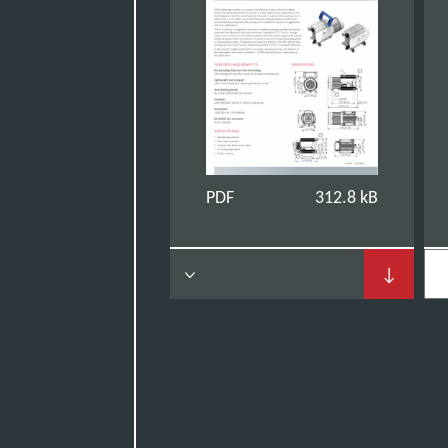
PDF
312.8 kB
↓