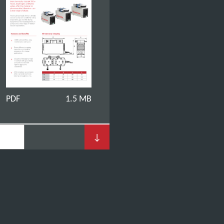
PDF
1.5 MB
↓