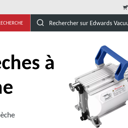
et Développement
Nos produits
Pompes sèches à 
Rechercher sur Edwards Vac
 RECHERCHE
ches à
me
sèche