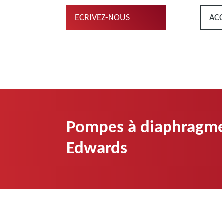
ECRIVEZ-NOUS
AC
Pompes à diaphragm
Edwards