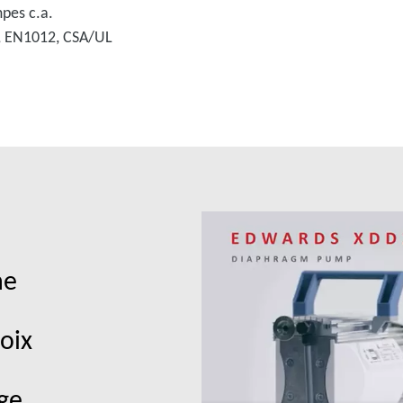
pes c.a.
, EN1012, CSA/UL
ne
hoix
ge