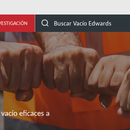
 y desarrollo
Nuestros productos
Sistemas y solu
Buscar Vacío Edwards
VESTIGACIÓN
y
s
vacío eficaces a