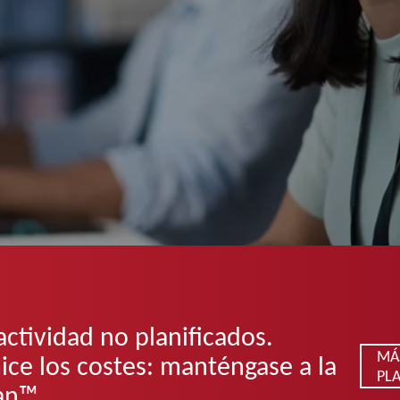
actividad no planificados.
MÁ
ice los costes: manténgase a la
PLA
lan™