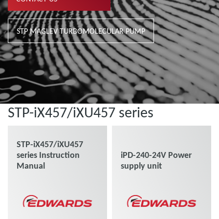
STP MAGLEV TURBOMOLECULAR PUMP
STP-iX457/iXU457 series
STP-iX457/iXU457
series Instruction
iPD-240-24V Power
Manual
supply unit