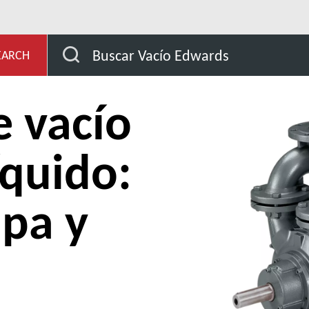
vacío de anillo líquido
Bombas de vacío de anillo líqui
Buscar Vacío Edwards
EARCH
 vacío
íquido:
apa y