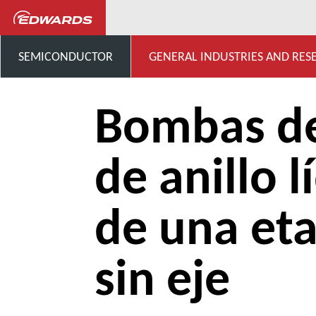
...
Compresores y bombas de 
SEMICONDUCTOR
GENERAL INDUSTRIES AND RES
Bombas de
de anillo l
de una et
sin eje