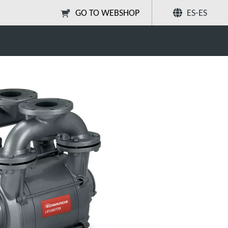
GO TO WEBSHOP
ES-ES
do: de una etapa y sin eje
Compartir
Buscar