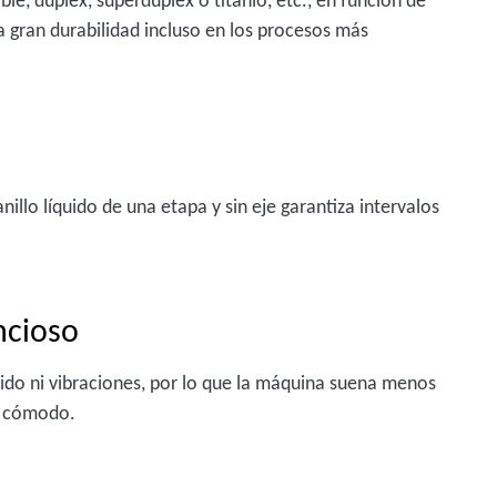
le, dúplex, superdúplex o titanio, etc., en función de
a gran durabilidad incluso en los procesos más
nillo líquido de una etapa y sin eje garantiza intervalos
ncioso
ido ni vibraciones, por lo que la máquina suena menos
s cómodo.