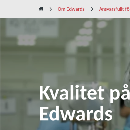
Om Edwards
Ansvarsfullt f
Kvalitet p
Edwards