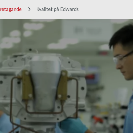
öretagande
Kvalitet på Edwards
å