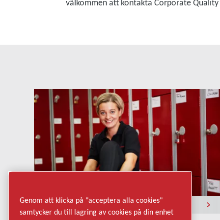
välkommen att kontakta Corporate Quality
Genom att klicka på "acceptera alla cookies"
Ansvarsfullt företagande
samtycker du till lagring av cookies på din enhet