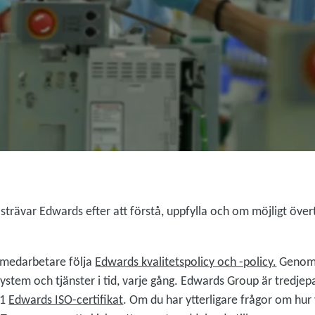
r strävar Edwards efter att förstå, uppfylla och om möjligt öve
 medarbetare följa
Edwards kvalitetspolicy och -policy.
Genom d
stem och tjänster i tid, varje gång. Edwards Group är tredjepa
01
Edwards ISO-certifikat
. Om du har ytterligare frågor om hur