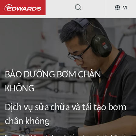
VI
...
Our Vacuum Pump Services
Dịch v
BẢO DƯỠNG BƠM CHÂN
KHÔNG
Dịch vụ sửa chữa và tái tạo bơm
chân không